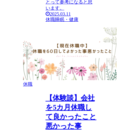
とって参考になると思
います。
2025.03.11
休職
睡眠・健康
休職
【体験談】会社
を5カ月休職し
て良かったこと
悪かった事