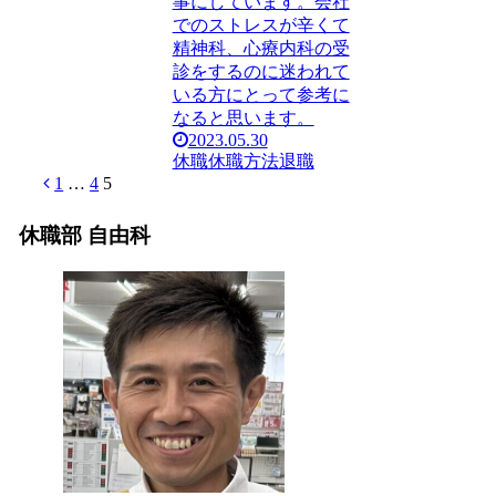
事にしています。会社
でのストレスが辛くて
精神科、心療内科の受
診をするのに迷われて
いる方にとって参考に
なると思います。
2023.05.30
休職
休職方法
退職
前
1
…
4
5
へ
休職部 自由科