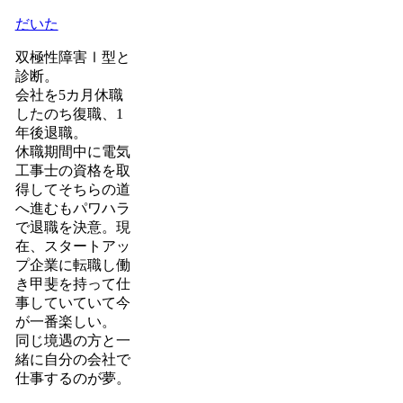
だいた
双極性障害Ⅰ型と
診断。
会社を5カ月休職
したのち復職、1
年後退職。
休職期間中に電気
工事士の資格を取
得してそちらの道
へ進むもパワハラ
で退職を決意。現
在、スタートアッ
プ企業に転職し働
き甲斐を持って仕
事していていて今
が一番楽しい。
同じ境遇の方と一
緒に自分の会社で
仕事するのが夢。