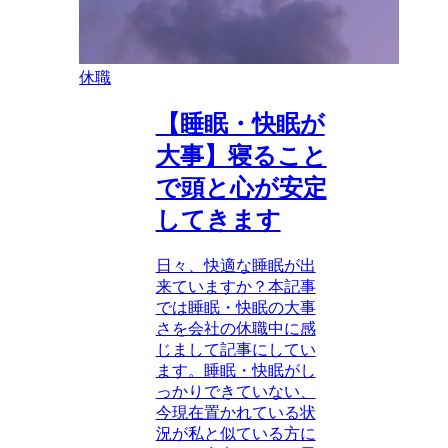
休職
【睡眠・快眠が
大事】寝ること
で頭と心が安定
してきます
日々、快適な睡眠が出
来ていますか？本記事
では睡眠・快眠の大事
さを会社の休職中に感
じまして記事にしてい
ます。睡眠・快眠がし
っかりできていない、
今現在置かれている状
況が私と似ている方に